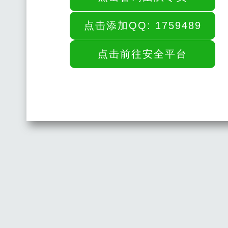
点击添加QQ: 1759489
点击前往安全平台