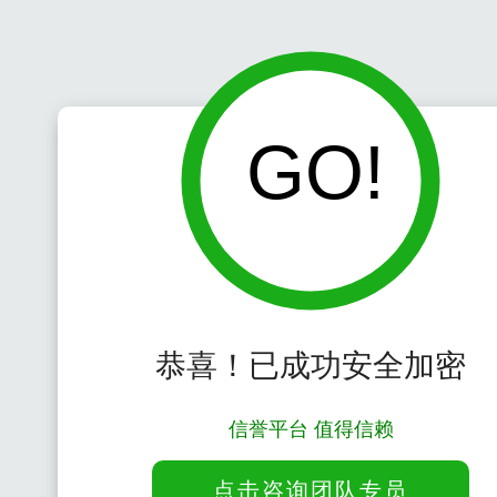
GO!
恭喜！已成功安全加密
信誉平台 值得信赖
点击咨询团队专员